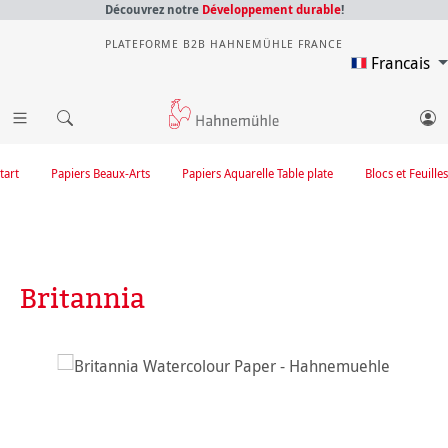
Découvrez notre
Développement durable
!
PLATEFORME B2B HAHNEMÜHLE FRANCE
Francais
tart
Papiers Beaux-Arts
Papiers Aquarelle Table plate
Blocs et Feuilles
Britannia
Ignorer la galerie d'images