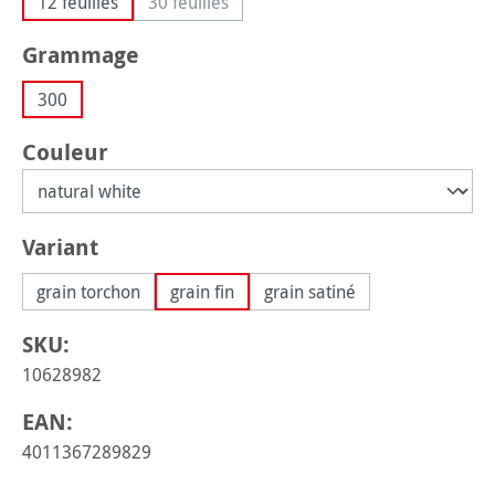
12 feuilles
30 feuilles
(Cette option n'est pas disponible pour le 
Sélectionnez
Grammage
300
Sélectionnez
Couleur
Sélectionnez
Variant
grain torchon
grain fin
grain satiné
SKU:
10628982
EAN:
4011367289829