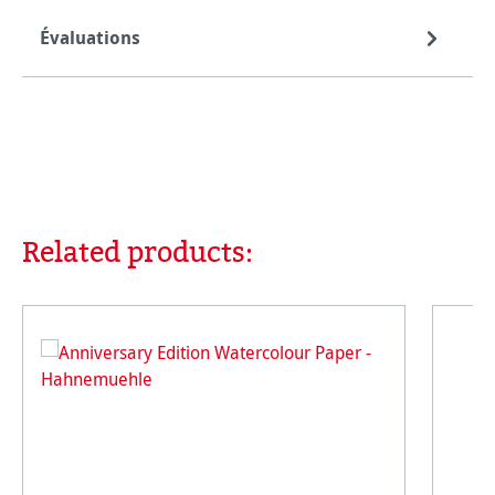
Évaluations
Related products:
Ignorer la galerie de produits