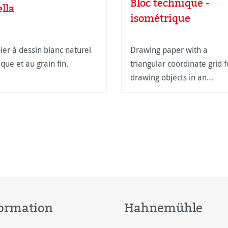
Bloc technique -
ella
isométrique
ier à dessin blanc naturel
Drawing paper with a
que et au grain fin.
triangular coordinate grid f
drawing objects in an
isometric perspective.
ormation
Hahnemühle