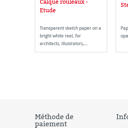
Calque rouleaux -
St
Etude
Transparent sketch paper on a
Pap
bright white reel, for
opa
architects, illustrators,
painters, graphic designers
and artists.
Méthode de
Inf
paiement