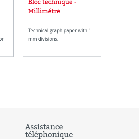
Bloc technique -
Artist 
Millimétré
pencils
Technical graph paper with 1
The Hahne
or
mm divisions.
Sketching 
grades can
drawing an
format des
details an
shading. Th
shimmerin
light grey 
Assistance
téléphonique