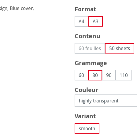
Sélectionnez
Format
A4
A3
Sélectionnez
Contenu
60 feuilles
50 sheets
(Cette option n'est pas 
Sélectionnez
Grammage
60
80
90
110
Sélectionnez
Couleur
Sélectionnez
Variant
smooth