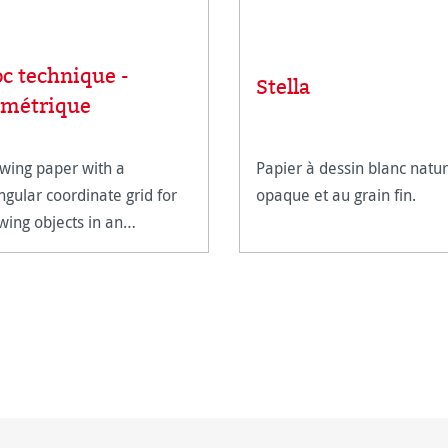
oc technique -
Stella
ométrique
wing paper with a
Papier à dessin blanc natur
angular coordinate grid for
opaque et au grain fin.
wing objects in an
metric perspective.