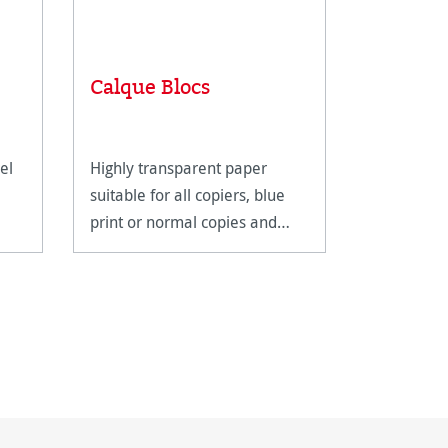
Artist 
Calque Blocs
pencils
el
Highly transparent paper
The Hahne
suitable for all copiers, blue
Sketching 
print or normal copies and
grades can
micro films.
drawing an
format des
details an
shading. Th
shimmerin
light grey 