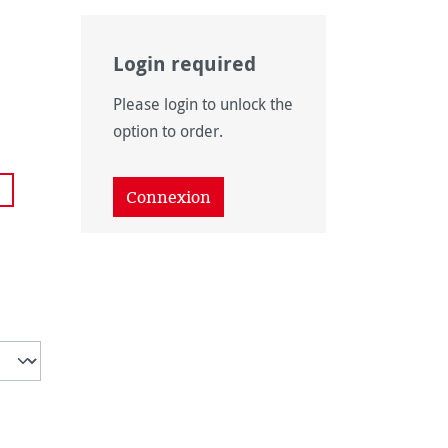
Login required
as disponible pour le moment.)
n'est pas disponible pour le moment.)
option n'est pas disponible pour le moment.)
Please login to unlock the
option to order.
disponible pour le moment.)
tion n'est pas disponible pour le moment.)
Connexion
 disponible pour le moment.)