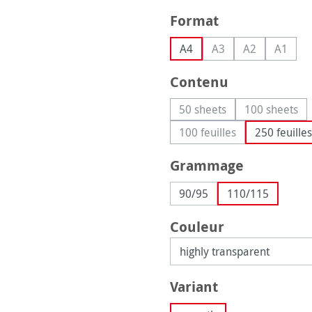
Sélectionnez
Format
A4
A3
A2
A1
(Cette option n'est p
(Cette option 
(Cette 
Sélectionnez
Contenu
50 sheets
100 sheets
(Cette option n'est pas 
(Cette op
100 feuilles
250 feuilles
(Cette option n'est pas
Sélectionnez
Grammage
90/95
110/115
Sélectionnez
Couleur
Sélectionnez
Variant