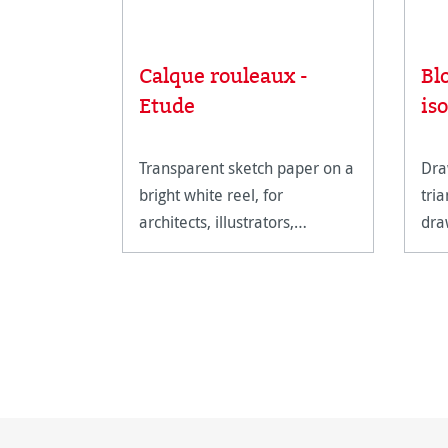
Calque rouleaux -
Bl
Etude
is
Transparent sketch paper on a
Dra
bright white reel, for
tri
architects, illustrators,
dra
painters, graphic designers
iso
and artists.