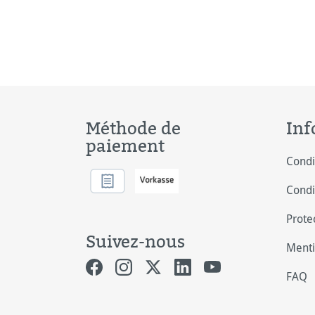
des
qual
soi
des
Méthode de
Inf
paiement
Condi
Condi
Prote
Suivez-nous
Menti
FAQ