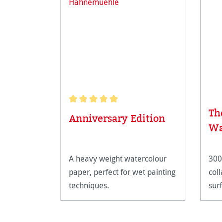
Th
Note moyenne de 5 sur 5 étoiles
Anniversary Edition
Wa
A heavy weight watercolour
300
paper, perfect for wet painting
col
techniques.
sur
Wat
red