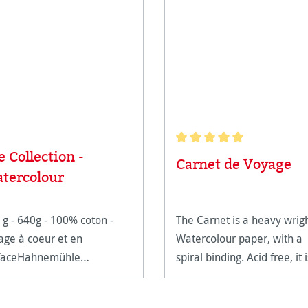
e Collection -
Note moyenne de 5 sur 5 é
Carnet de Voyage
tercolour
 g - 640g - 100% coton -
The Carnet is a heavy wrig
lage à coeur et en
Watercolour paper, with a
faceHahnemühle
spiral binding. Acid free, it i
ercolour 300 et 640
extremely age resistant.
éfinissent les standards