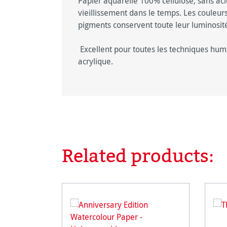
Papier aquarelle 100% cellulose, sans acid
vieillissement dans le temps. Les couleurs 
pigments conservent toute leur luminosit
Excellent pour toutes les techniques humi
acrylique.
Related products:
Ignorer la galerie de produits