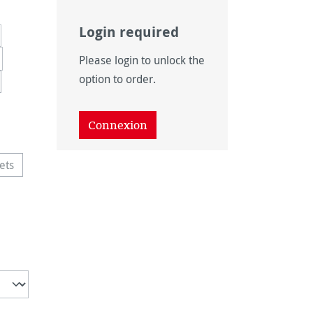
Login required
Please login to unlock the
option to order.
option n'est pas disponible pour le moment.)
 disponible pour le moment.)
Connexion
ets
e option n'est pas disponible pour le moment.)