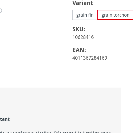
Sélectionnez
Variant
grain fin
grain torchon
SKU:
10628416
EAN:
4011367284169
atant