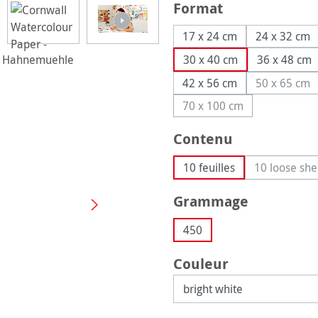
Sélectionnez
Format
17 x 24 cm
24 x 32 cm
30 x 40 cm
36 x 48 cm
42 x 56 cm
50 x 65 cm
(Cette 
70 x 100 cm
(Cette option n'est pas
Sélectionnez
Contenu
10 feuilles
10 loose she
(Cett
Sélectionnez
Grammage
450
Sélectionnez
Couleur