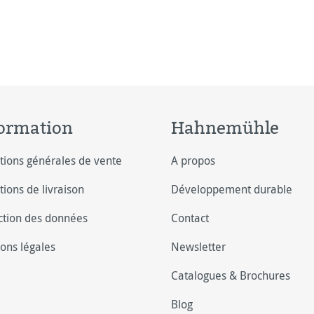
 papiers aquarelles de
ité. Une variété de coton
gneusement choisie offre
 fibres e
ormation
Hahnemühle
tions générales de vente
A propos
tions de livraison
Développement durable
ction des données
Contact
ons légales
Newsletter
Catalogues & Brochures
Blog