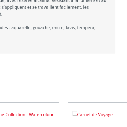
e, avec réserve alcaline. Résistant à la lumière et au
s’appliquent et se travaillent facilement, les
é.
des : aquarelle, gouache, encre, lavis, tempera,