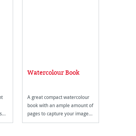
toiles
Watercolour Book
Andalu
ht
A great compact watercolour
Grain torc
book with an ample amount of
grain fin a
s
pages to capture your images
on.