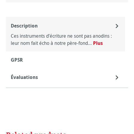
Description
Ces instruments d’écriture ne sont pas anodins :
leur nom fait écho à notre père-fond…
Plus
GPSR
Évaluations
Ignorer la galerie de produits