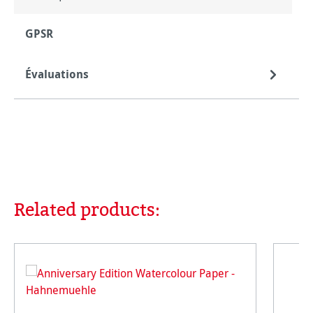
GPSR
Évaluations
Related products:
Ignorer la galerie de produits