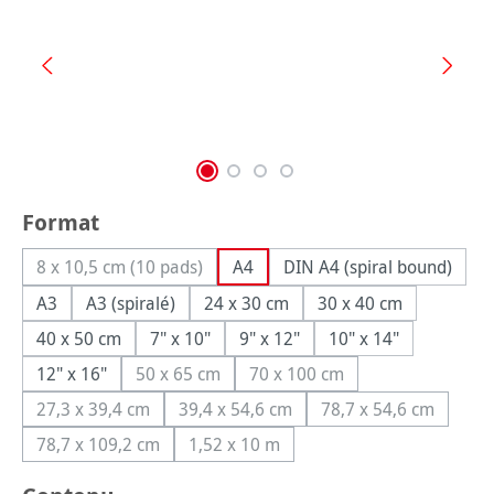
Sélectionnez
Format
8 x 10,5 cm (10 pads)
A4
DIN A4 (spiral bound)
(Cette option n'est pas disponible pour le moment.)
A3
A3 (spiralé)
24 x 30 cm
30 x 40 cm
40 x 50 cm
7" x 10"
9" x 12"
10" x 14"
12" x 16"
50 x 65 cm
70 x 100 cm
(Cette option n'est pas disponible pour le m
(Cette option n'est pas dis
27,3 x 39,4 cm
39,4 x 54,6 cm
78,7 x 54,6 cm
(Cette option n'est pas disponible pour le moment.)
(Cette option n'est pas disponible p
(Cette option n'
78,7 x 109,2 cm
1,52 x 10 m
(Cette option n'est pas disponible pour le moment.)
(Cette option n'est pas disponible p