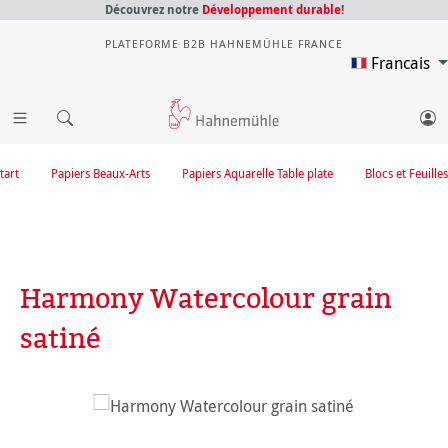
Découvrez notre
Développement durable
!
PLATEFORME B2B HAHNEMÜHLE FRANCE
Francais
tart
Papiers Beaux-Arts
Papiers Aquarelle Table plate
Blocs et Feuilles
Harmony Watercolour grain
satiné
Ignorer la galerie d'images