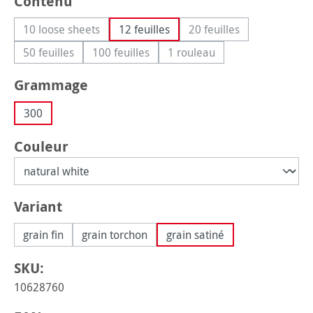
Sélectionnez
Contenu
10 loose sheets
12 feuilles
20 feuilles
(Cette option n'est pas disponible pour le moment.)
(Cette option n'est pa
50 feuilles
100 feuilles
1 rouleau
(Cette option n'est pas disponible pour le moment.)
(Cette option n'est pas disponible pour le
(Cette option n'est pas dis
Sélectionnez
Grammage
300
Sélectionnez
Couleur
Sélectionnez
Variant
grain fin
grain torchon
grain satiné
SKU:
10628760