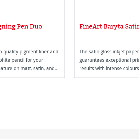
gning Pen Duo
FineArt Baryta Sati
h-quality pigment liner and
The satin gloss inkjet paper
phite pencil for your
guarantees exceptional pri
nature on matt, satin, and
results with intense colours
h-gloss paper surfaces.
and deep blacks.