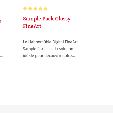
Note moyenne de 5 sur 5 étoiles
Sample Pack Glossy
n
Photo R
FineArt
Le Hahnemühle Digital FineArt
This silve
nt
Sample Packs est la solution
ink jet pap
idéale pour découvrir notre
based meta
gamme.
market