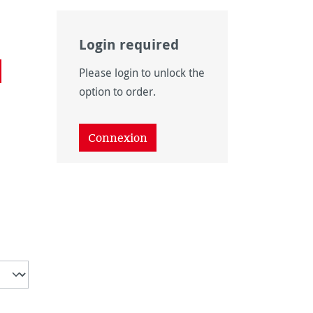
Login required
onible pour le moment.)
as disponible pour le moment.)
 n'est pas disponible pour le moment.)
 option n'est pas disponible pour le moment.)
Please login to unlock the
option to order.
Connexion
disponible pour le moment.)