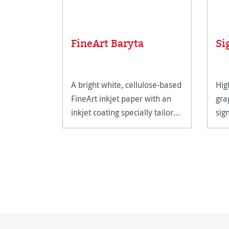
FineArt Baryta
Si
A bright white, cellulose-based
Hig
FineArt inkjet paper with an
gra
inkjet coating specially tailored
sig
for FineArt use.
hig