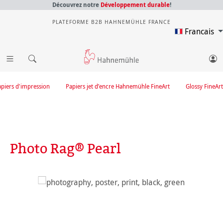
Découvrez notre
Développement durable
!
PLATEFORME B2B HAHNEMÜHLE FRANCE
Francais
apiers d'impression
Papiers jet d’encre Hahnemühle FineArt
Glossy FineArt
Photo Rag® Pearl
Ignorer la galerie d'images