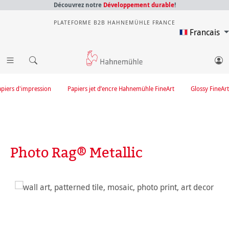
Découvrez notre
Développement durable
!
PLATEFORME B2B HAHNEMÜHLE FRANCE
Francais
apiers d'impression
Papiers jet d’encre Hahnemühle FineArt
Glossy FineArt
Photo Rag® Metallic
Ignorer la galerie d'images