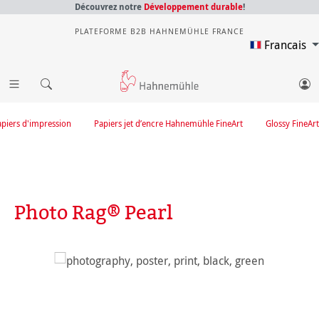
Découvrez notre
Développement durable
!
PLATEFORME B2B HAHNEMÜHLE FRANCE
Francais
apiers d'impression
Papiers jet d’encre Hahnemühle FineArt
Glossy FineArt
Photo Rag® Pearl
Ignorer la galerie d'images