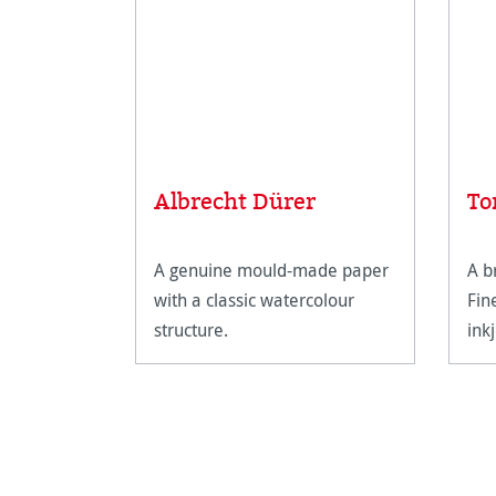
Albrecht Dürer
To
A genuine mould-made paper
A b
with a classic watercolour
Fin
structure.
inkj
Fin