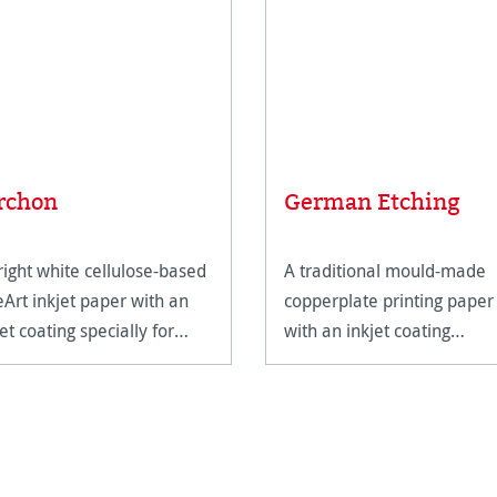
rchon
German Etching
right white cellulose-based
A traditional mould-made
eArt inkjet paper with an
copperplate printing paper
et coating specially for
with an inkjet coating
eArt applications.
especially for FineArt
applications.