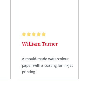
Note moyenne de 5 sur 5 étoiles
William Turner
A mould-made watercolour
paper with a coating for inkjet
printing