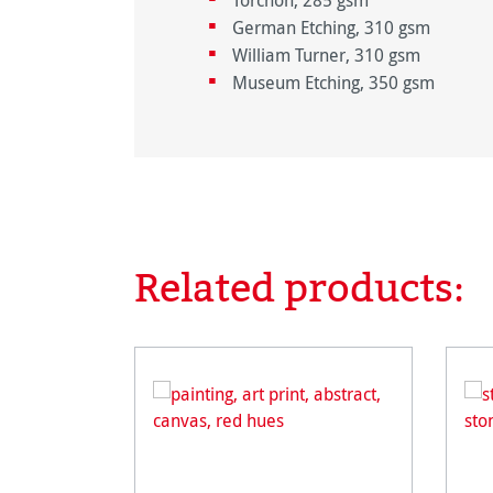
Torchon, 285 gsm
German Etching, 310 gsm
William Turner, 310 gsm
Museum Etching, 350 gsm
Related products:
Ignorer la galerie de produits