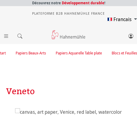
Découvrez notre
Développement durable
!
PLATEFORME B2B HAHNEMÜHLE FRANCE
Francais
tart
Papiers Beaux-Arts
Papiers Aquarelle Table plate
Blocs et Feuilles
Veneto
Ignorer la galerie d'images