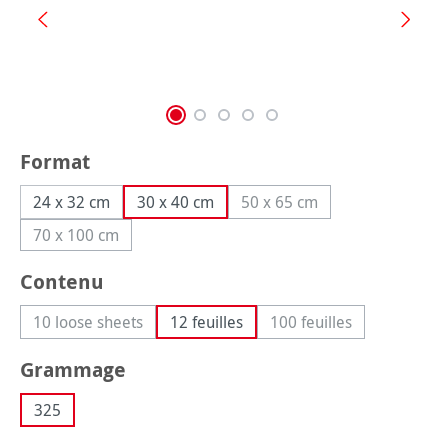
Sélectionnez
Format
24 x 32 cm
30 x 40 cm
50 x 65 cm
(Cette option n'est pas di
70 x 100 cm
(Cette option n'est pas disponible pour le moment.)
Sélectionnez
Contenu
10 loose sheets
12 feuilles
100 feuilles
(Cette option n'est pas disponible pour le moment.)
(Cette option n'est p
Sélectionnez
Grammage
325