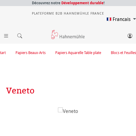
Découvrez notre
Développement durable
!
PLATEFORME B2B HAHNEMÜHLE FRANCE
Francais
tart
Papiers Beaux-Arts
Papiers Aquarelle Table plate
Blocs et Feuilles
Veneto
Ignorer la galerie d'images