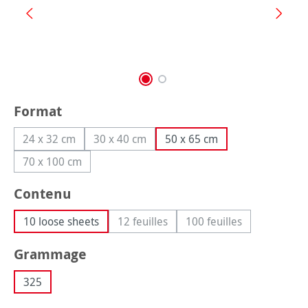
Sélectionnez
Format
24 x 32 cm
30 x 40 cm
50 x 65 cm
(Cette option n'est pas disponible pour le moment.)
(Cette option n'est pas disponible pour le
70 x 100 cm
(Cette option n'est pas disponible pour le moment.)
Sélectionnez
Contenu
10 loose sheets
12 feuilles
100 feuilles
(Cette option n'est pas disponible po
(Cette option n'est p
Sélectionnez
Grammage
325