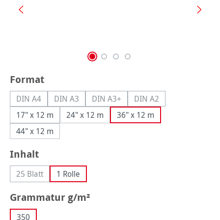
auswählen
Format
DIN A4
DIN A3
DIN A3+
DIN A2
(Diese Option ist zurzeit nicht verfügbar.)
(Diese Option ist zurzeit nicht verfügbar.)
(Diese Option ist zurzeit nicht verfüg
(Diese Option ist zurzei
17" x 12 m
24" x 12 m
36" x 12 m
44" x 12 m
auswählen
Inhalt
25 Blatt
1 Rolle
(Diese Option ist zurzeit nicht verfügbar.)
auswählen
Grammatur g/m²
350