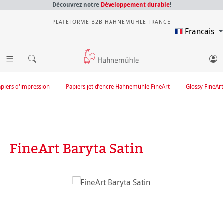
Découvrez notre
Développement durable
!
PLATEFORME B2B HAHNEMÜHLE FRANCE
Francais
apiers d'impression
Papiers jet d’encre Hahnemühle FineArt
Glossy FineArt
FineArt Baryta Satin
Ignorer la galerie d'images