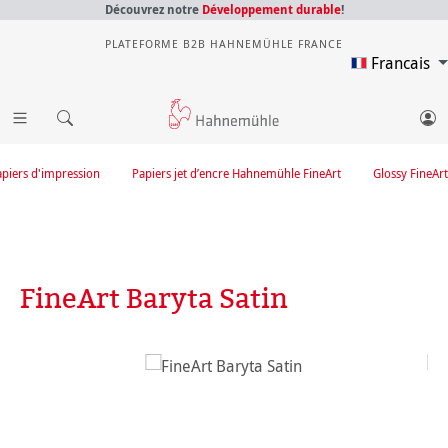
Découvrez notre
Développement durable
!
PLATEFORME B2B HAHNEMÜHLE FRANCE
Francais
apiers d'impression
Papiers jet d’encre Hahnemühle FineArt
Glossy FineArt
FineArt Baryta Satin
Ignorer la galerie d'images