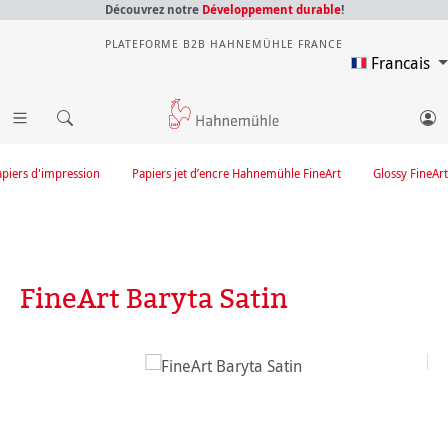
Découvrez notre
Développement durable
!
PLATEFORME B2B HAHNEMÜHLE FRANCE
Francais
apiers d'impression
Papiers jet d’encre Hahnemühle FineArt
Glossy FineArt
FineArt Baryta Satin
Ignorer la galerie d'images