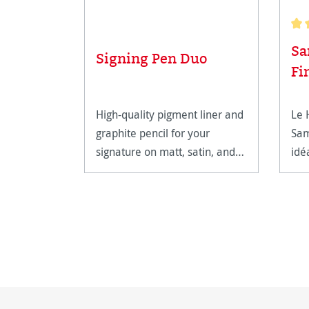
Not
Sa
Signing Pen Duo
Fi
High-quality pigment liner and
Le 
graphite pencil for your
Sam
signature on matt, satin, and
idé
high-gloss paper surfaces.
ga