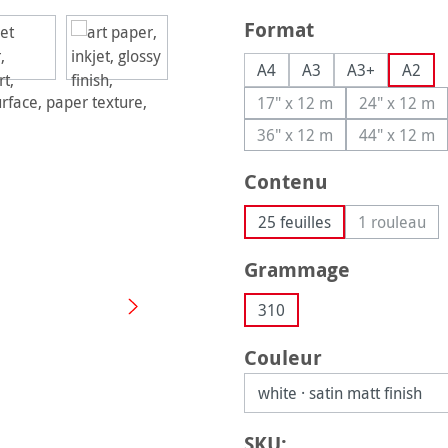
Sélectionnez
Format
A4
A3
A3+
A2
17" x 12 m
24" x 12 m
(Cette option n'est pas
(Cette o
36" x 12 m
44" x 12 m
(Cette option n'est pas
(Cette o
Sélectionnez
Contenu
25 feuilles
1 rouleau
(Cette o
Sélectionnez
Grammage
310
Sélectionnez
Couleur
SKU: