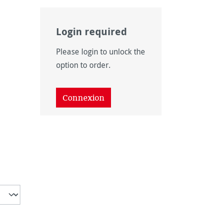
Login required
Please login to unlock the
 disponible pour le moment.)
ption n'est pas disponible pour le moment.)
option to order.
 disponible pour le moment.)
ption n'est pas disponible pour le moment.)
Connexion
ption n'est pas disponible pour le moment.)