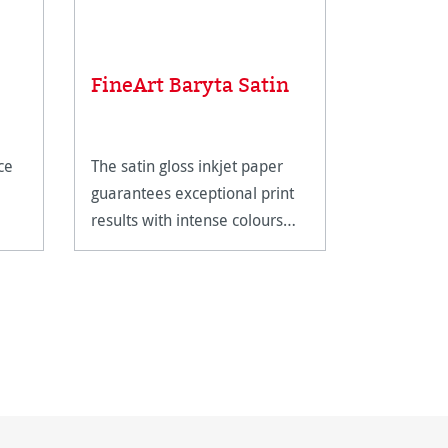
FineArt Baryta Satin
Compte-
ce
The satin gloss inkjet paper
Metal line
guarantees exceptional print
magnifying
results with intense colours
closer insp
and deep blacks.
artwork.