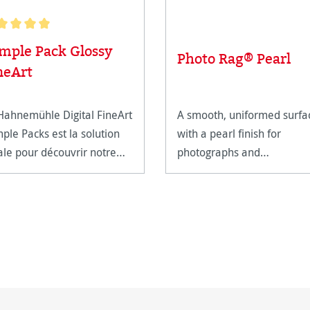
e moyenne de 5 sur 5 étoiles
mple Pack Glossy
Photo Rag® Pearl
neArt
Hahnemühle Digital FineArt
A smooth, uniformed surfa
ple Packs est la solution
with a pearl finish for
ale pour découvrir notre
photographs and
mme.
reproductions with warm
tones.