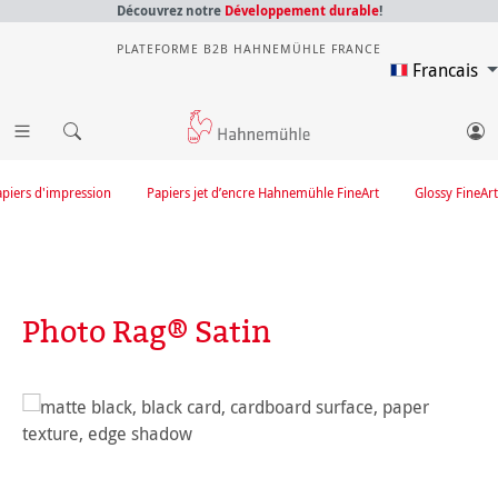
Découvrez notre
Développement durable
!
PLATEFORME B2B HAHNEMÜHLE FRANCE
Francais
apiers d'impression
Papiers jet d’encre Hahnemühle FineArt
Glossy FineArt
Photo Rag® Satin
Ignorer la galerie d'images